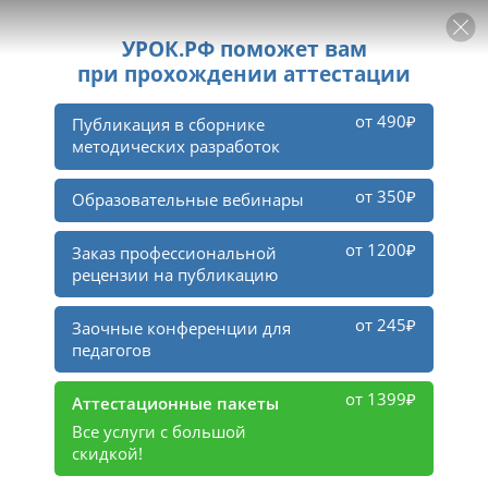
РЕКЛАМА
УРОК
Войти
1
тыс.
участников