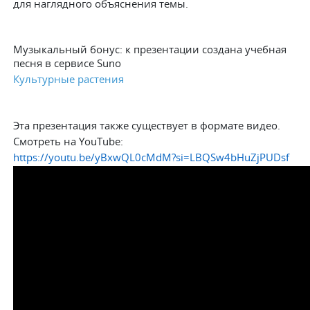
для наглядного объяснения темы.
Музыкальный бонус: к презентации создана учебная
песня в сервисе Suno
Культурные растения
Эта презентация также существует в формате видео.
Смотреть на
YouTube
:
https
://
youtu
.
be
/
yBxwQL
0
cMdM
?
si
=
LBQSw
4
bHuZjPUDsf