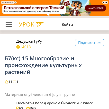
РЕКЛАМА
УРОК
Войти
Дедушка ГуРу
Подписаться
14013
Б7(кс) 15 Многообразие и
происхождение культурных
растений
11
1
Материал опубликован
6 july
в группе
Посмотри перед уроком биологии 7 класс
62
368