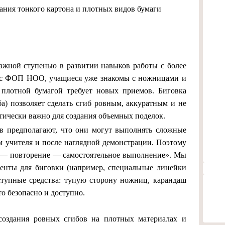
бания тонкого картона и плотных видов бумаги
важной ступенью в развитии навыков работы с более
 с ФОП НОО, учащиеся уже знакомы с ножницами и
 плотной бумагой требует новых приемов. Биговка
а) позволяет сделать сгиб ровным, аккуратным и не
итически важно для создания объемных поделок.
ов предполагают, что они могут выполнять сложные
м учителя и после наглядной демонстрации. Поэтому
з — повторение — самостоятельное выполнение». Мы
менты для биговки (например, специальные линейки
ступные средства: тупую сторону ножниц, карандаш
то безопасно и доступно.
оздания ровных сгибов на плотных материалах и