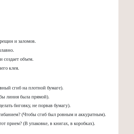
трещин и заломов.
плавно.
и создает объем.
его клея.
овный сгиб на плотной бумаге).
бы линия была прямой).
елать биговку, не порвав бумагу).
гибанием? (Чтобы сгиб был ровным и аккуратным).
от прием? (В упаковке, в книгах, в коробках).