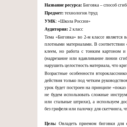
Название ресурса:
Биговка – способ сги
Предмет:
технология /труд
УМК
: «Школа России»
Аудитория:
2 класс
Тема «Биговка» во 2-м классе является 
плотными материалами. В соответствии
клеем, но работа с тонким картоном и
(надрезание или вдавливание линии сгиб
нарушить целостность материала, что кр
Возрастные особенности второклассник
действия только под четким руководство
урок будет построен на принципе «пока
не будем использовать сложные инстру
или стальные штрихи), а используем до
без грифеля или палочку для скетчинга, ч
Цель:
Овладеть приемом биговки для с