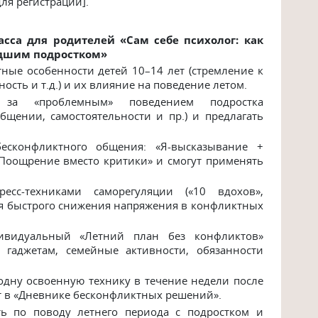
для регистрации].
сса для родителей «Сам себе психолог: как
адшим подростком»
ные особенности детей 10–14 лет (стремление к
сть и т.д.) и их влияние на поведение летом.
за «проблемным» поведением подростка
бщении, самостоятельности и пр.) и предлагать
есконфликтного общения: «Я-высказывание +
«Поощрение вместо критики» и смогут применять
сс-техниками саморегуляции («10 вдохов»,
ля быстрого снижения напряжения в конфликтных
видуальный «Летний план без конфликтов»
о гаджетам, семейные активности, обязанности
одну освоенную технику в течение недели после
ат в «Дневнике бесконфликтных решений».
ь по поводу летнего периода с подростком и