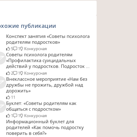
охожие публикации
Конспект занятия «Советы психолога
родителям подростков»
5
1
Конкурсная
Советы психолога родителям
«Профилактика суицидальных
действий у подростков. Подросток ...
2
1
Конкурсная
Внеклассное мероприятие «Нам без
дружбы не прожить, дружбой над
дорожить»
11
Буклет: «Советы родителям как
общаться с подростком»
1
1
Конкурсная
Информационный буклет для
родителей «Как помочь подростку
поверить в себя?»