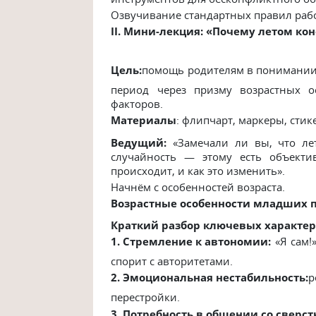
Озвучивание стандартных правил рабо
II. Мини-лекция: «Почему летом ко
Цель:
помощь родителям в понимании 
период через призму возрастных о
факторов.
Материалы
: флипчарт, маркеры, стик
Ведущий:
«Замечали ли вы, что ле
случайность — этому есть объекти
происходит, и как это изменить».
Начнём с особенностей возраста.
Возрастные особенности младших 
Краткий разбор ключевых характер
1. Стремление к автономии:
«Я сам!
спорит с авторитетами.
2. Эмоциональная нестабильность:
р
перестройки.
3. Потребность в общении со сверс