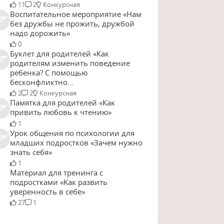
11
2
Конкурсная
Воспитательное мероприятие «Нам
без дружбы не прожить, дружбой
надо дорожить»
0
Буклет для родителей «Как
родителям изменить поведение
ребенка? С помощью
бесконфликтно...
2
2
Конкурсная
Памятка для родителей «Как
привить любовь к чтению»
1
Урок общения по психологии для
младших подростков «Зачем нужно
знать себя»
1
Материал для тренинга с
подростками «Как развить
уверенность в себе»
27
1