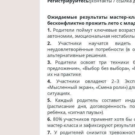
Регистрируйтесь:
[контакты / ссылка 
Ожидаемые результаты мастер-кла
бесконфликтно прожить лето с мл
1.
Родители поймут ключевые возраст
автономии, эмоциональная нестабильно
2.
Участники научатся видеть 
неудовлетворённые потребности (в о
альтернативные решения.
3.
Родители освоят три техники б
предложение», «Выбор без выбора», 
их на практике.
4.
Участники овладеют 2–3 Экспре
«Мысленный экран», «Смена роли») д
ситуациях.
5.
Каждый родитель составит инди
(расписание дня, договорённость п
ребёнка, «сигнал паузы»).
6.
80% участников применят хотя бы 
мастер-класса и зафиксируют результ
7.
У родителей снизится тревожност