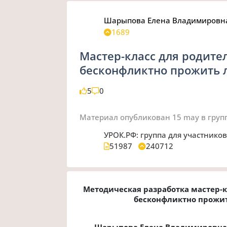
Шарыпова Елена Владимировн
1689
Мастер-класс для родител
бесконфликтно прожить 
5
0
Материал опубликован
15 may
в груп
УРОК.РФ: группа для участнико
51987
240712
Методическая разработка мастер-к
бесконфликтно прожит
Шарыпова Елена Владимировна,