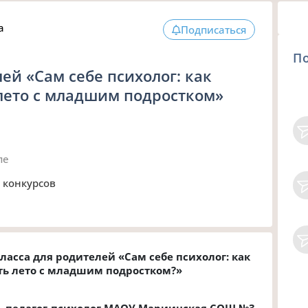
а
Подписаться
П
ей «Сам себе психолог: как
лето с младшим подростком»
пе
в конкурсов
ласса для родителей «Сам себе психолог: как
ь лето с младшим подростком?»
 педагог-психолог МАОУ Мариинская СОШ №3