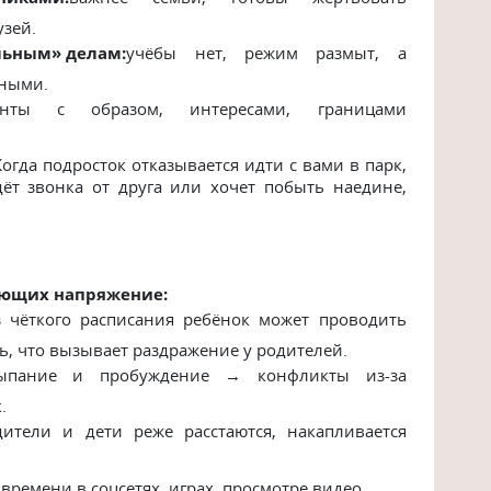
узей.
льным» делам:
учёбы нет, режим размыт, а
жными.
нты с образом, интересами, границами
гда подросток отказывается идти с вами в парк,
дёт звонка от друга или хочет побыть наедине,
ающих напряжение:
 чёткого расписания ребёнок может проводить
ь, что вызывает раздражение у родителей.
ыпание и пробуждение → конфликты из-за
.
ители и дети реже расстаются, накапливается
времени в соцсетях, играх, просмотре видео.