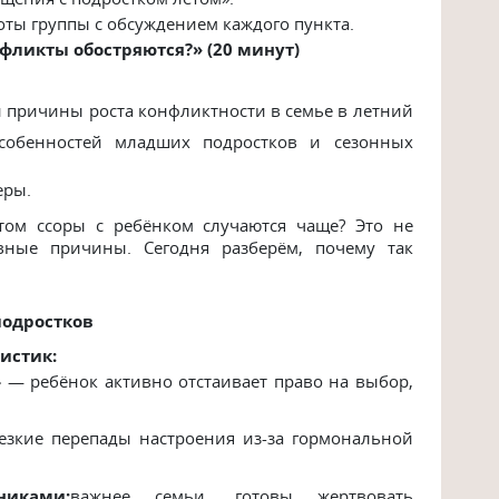
ты группы с обсуждением каждого пункта.
нфликты обостряются?» (20 минут)
причины роста конфликтности в семье в летний
собенностей младших подростков и сезонных
еры.
том ссоры с ребёнком случаются чаще? Это не
вные причины. Сегодня разберём, почему так
подростков
истик:
» — ребёнок активно отстаивает право на выбор,
езкие перепады настроения из-за гормональной
тниками:
важнее семьи, готовы жертвовать