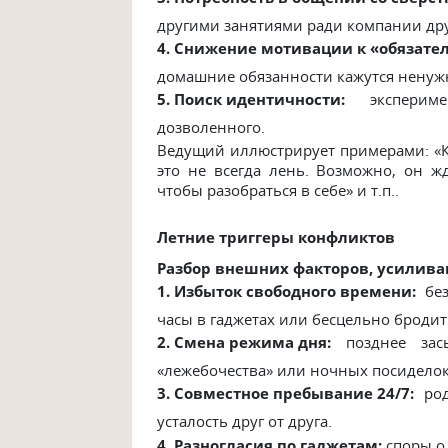
другими занятиями ради компании др
4. Снижение мотивации к «обязате
домашние обязанности кажутся нену
5. Поиск идентичности:
экспериме
дозволенного.
Ведущий иллюстрирует примерами: «Ко
это не всегда лень. Возможно, он ж
чтобы разобраться в себе» и т.п..
Летние триггеры конфликтов
Разбор внешних факторов, усилив
1. Избыток свободного времени:
без
часы в гаджетах или бесцельно бродит
2. Смена режима дня:
позднее зас
«лежебочества» или ночных посиделок
3. Совместное пребывание 24/7:
род
усталость друг от друга.
4. Разногласия по гаджетам:
споры о 