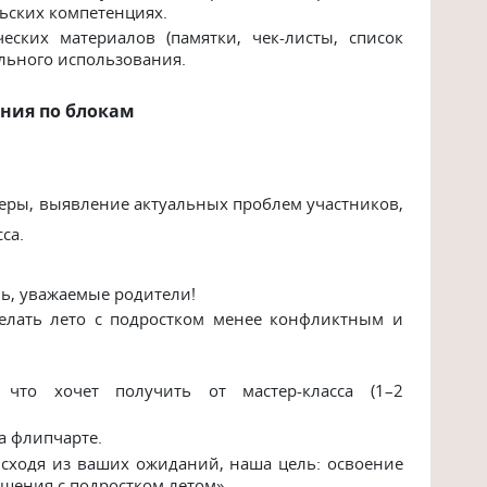
льских компетенциях.
ских материалов (памятки, чек-листы, список
ельного использования.
ания по блокам
еры, выявление актуальных проблем участников,
са.
ь, уважаемые родители!
делать лето с подростком менее конфликтным и
 что хочет получить от мастер-класса (1–2
а флипчарте.
сходя из ваших ожиданий, наша цель: освоение
щения с подростком летом».