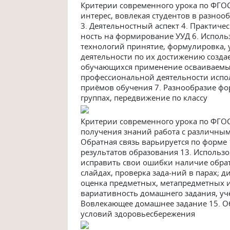
Критерии современного урока по ФГО
интерес, вовлекая студентов в разноо
3. Деятельностный аспект 4. Практиче
ность на формирование УУД 6. Испол
технологий принятие, формулировка, 
деятельности по их достижению созд
обучающихся применение осваиваемых
профессиональной деятельности испо
приёмов обучения 7. Разнообразие фор
группах, передвижение по классу
Критерии современного урока по ФГОС
получения знаний работа с различны
Обратная связь варьируется по форме 
результатов образования 13. Использ
исправить свои ошибки наличие обратн
слайдах, проверка зада-ний в парах; 
оценка предметных, метапредметных и
вариативность домашнего задания, у
Вовлекающее домашнее задание 15. О
условий здоровьесбережения