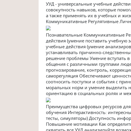
УУД - универсальные учебные действи
совокупность навыков, которые помог
а также применять их в учебных и жи
Коммуникативные Регулятивные Личн
Познавательные Коммуникативные Ре
действия (умение поставить учебную з
учебные действия (умение анализиров
устанавливать причинно-следственные 
решение проблемы Умение вступать в 
общения с различными группами люде
прогнозирование, контроль, коррекция
саморегуляция Обеспечивают ценност
соотносить поступки и события с при
моральных норм и умение выделить нр
ориентацию в социальных ролях и ме
Преимущества цифровых ресурсов дл
обучения Интерактивность: интересны
тесты, симуляторы) Доступность инфо
Повышение мотивации Как определить,
охватить все УУД анализируйте возм