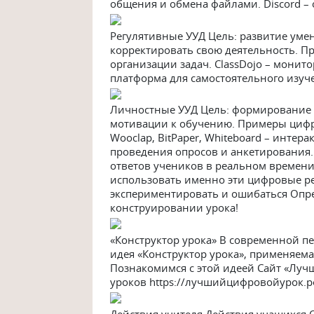
общения и обмена файлами. Discord –
Регулятивные УУД Цель: развитие уме
корректировать свою деятельность. Пр
организации задач. ClassDojo – монит
платформа для самостоятельного изуч
Личностные УУД Цель: формирование 
мотивации к обучению. Примеры цифров
Wooсlap, BitPaper, Whiteboard – интер
проведения опросов и анкетирования.
ответов учеников в реальном времени
использовать именно эти цифровые рес
экспериментировать и ошибаться Опре
конструировании урока!
«Конструктор урока» В современной пе
идея «Конструктор урока», применяема
Познакомимся с этой идеей Сайт «Луч
уроков https://лучшийцифровойурок.р
Действия учителя Действия учащихся 