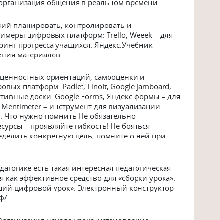
 организация общения в реальном времени
ний планировать, контролировать и
имеры цифровых платформ: Trello, Weeek – для
оринг прогресса учащихся. Яндекс.Учебник –
ения материалов.
ценностных ориентаций, самооценки и
ых платформ: Padlet, LinoIt, Google Jamboard,
активные доски. Google Forms, Яндекс формы – для
 Mentimeter – инструмент для визуализации
. Что нужно помнить Не обязательно
урсы – проявляйте гибкость! Не бояться
делить конкретную цель, помните о ней при
дагогике есть такая интересная педагогическая
я как эффективное средство для «сборки урока».
ший цифровой урок». Электронный конструктор
ф/
Организация начала урока, установление