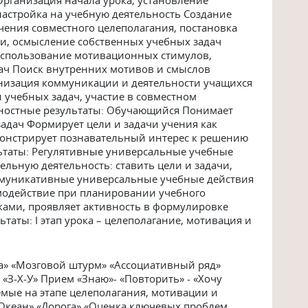
астройка на учебную деятельность Создание
чения совместного целеполагания, постановка
ии, осмысление собственных учебных задач
использование мотивационных стимулов,
ч Поиск внутренних мотивов и смыслов
низация коммуникации и деятельности учащихся
 учебных задач, участие в совместном
ностные результаты: Обучающийся Понимает
адач Формирует цели и задачи учения как
онстрирует познавательный интерес к решению
ьтаты: Регулятивные универсальные учебные
ельную деятельность: ставить цели и задачи,
ммуникативные универсальные учебные действия
модействие при планировании учебного
иками, проявляет активность в формулировке
таты: Ι этап урока – целеполагание, мотивация и
а» «Мозговой штурм» «Ассоциативный ряд»
«З-Х-У» Прием «Знаю»- «Повторить» - «Хочу
мые на этапе целеполагания, мотивации и
Океан» «Дорога» «Оценка ключевых проблем