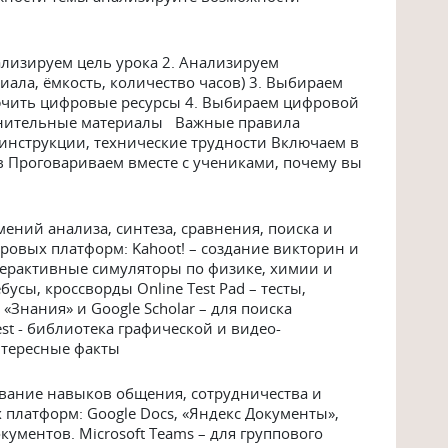
ализируем цель урока 2. Анализируем
ала, ёмкость, количество часов) 3. Выбираем
лючить цифровые ресурсы 4. Выбираем цифровой
олнительные материалы Важные правила
инструкции, технические трудности Включаем в
в Проговариваем вместе с учениками, почему вы
ы
ений анализа, синтеза, сравнения, поиска и
овых платформ: Kahoot! – создание викторин и
 интерактивные симуляторы по физике, химии и
бусы, кроссворды Online Test Pad – тесты,
«Знания» и Google Scholar – для поиска
st - библиотека графической и видео-
нтересные факты
ание навыков общения, сотрудничества и
платформ: Google Docs, «Яндекс Документы»,
кументов. Microsoft Teams – для группового