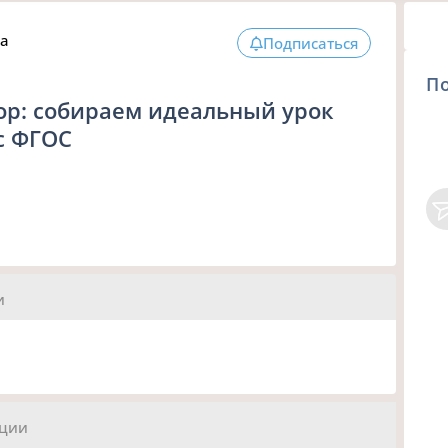
на
Подписаться
П
ор: собираем идеальный урок
 с ФГОС
и
ации