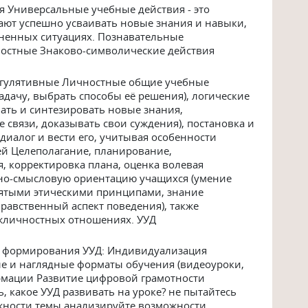
я Универсальные учебные действия - это
ают успешно усваивать новые знания и навыки,
зненных ситуациях. Познавательные
остные Знаково-символические действия
гулятивные Личностные общие учебные
адачу, выбрать способы её решения), логические
ать и синтезировать новые знания,
связи, доказывать свои суждения), постановка и
диалог и вести его, учитывая особенности
й Целеполагание, планирование,
, корректировка плана, оценка волевая
но-смысловую ориентацию учащихся (умение
нятыми этическими принципами, знание
авственный аспект поведения), также
жличностных отношениях. УУД
я формирования УУД: Индивидуализация
е и наглядные форматы обучения (видеоуроки,
рмации Развитие цифровой грамотности
 какое УУД развивать на уроке? не пытайтесь
ожности темы анализируйте возможности