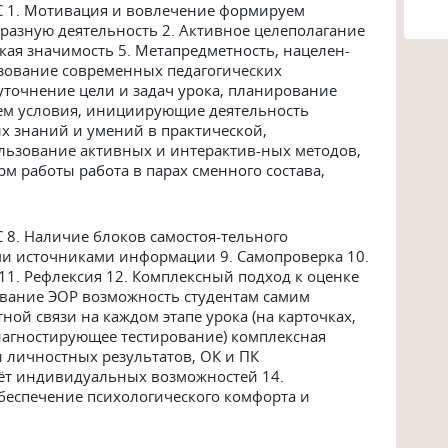
С 1. Мотивация и вовлечение формируем
бразную деятельность 2. Активное целеполагание
ская значимость 5. Метапредметность, нацелен-
ьзование современных педагогических
уточнение цели и задач урока, планирование
аем условия, инициирующие деятельность
 знаний и умений в практической,
льзование активных и интерактив-ных методов,
м работы работа в парах сменного состава,
 8. Наличие блоков самостоя-тельного
ми источниками информации 9. Самопроверка 10.
11. Рефлексия 12. Комплексный подход к оценке
ование ЭОР возможность студентам самим
ой связи на каждом этапе урока (на карточках,
диагностирующее тестирование) комплексная
 личностных результатов, ОК и ПК
чёт индивидуальных возможностей 14.
беспечение психологического комфорта и