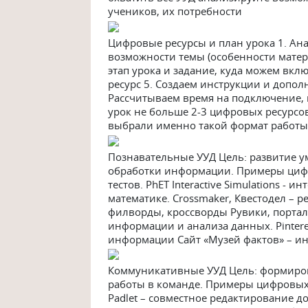
учеников, их потребности
Цифровые ресурсы и план урока 1. Ан
возможности темы (особенности матери
этап урока и задание, куда можем вк
ресурс 5. Создаем инструкции и доп
Рассчитываем время на подключение, 
урок не больше 2-3 цифровых ресурсо
выбрали именно такой формат работ
Познавательные УУД Цель: развитие ум
обработки информации. Примеры цифр
тестов. PhET Interactive Simulations -
математике. Crossmaker, Квестодел – ре
филворды, кроссворды Рувики, портал 
информации и анализа данных. Pintere
информации Сайт «Музей фактов» – и
Коммуникативные УУД Цель: формиров
работы в команде. Примеры цифровых 
Padlet – совместное редактирование до