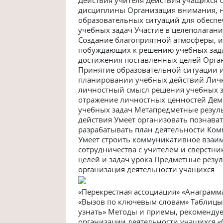
дисциплины Организация внимания, н
образовательных ситуаций для обеспе
учебных задач Участие в целеполаган
Создание благоприятной атмосферы, 
побуждающих к решению учебных зада
достижения поставленных целей Орга
Принятие образовательной ситуации и
планировании учебных действий Лич
личностный смысл решения учебных з
отражение личностных ценностей Дем
учебных задач Метапредметные резул
действия Умеет организовать познават
разрабатывать план деятельности Ко
Умеет строить коммуникативное взаи
сотрудничества с учителем и сверстн
целей и задач урока Предметные резуль
организация деятельности учащихся
«Перекрестная ассоциация» «Анаграмм
«Вызов по ключевым словам» Таблицы 
узнать» Методы и приемы, рекомендуе
организации деятельности учащихся «