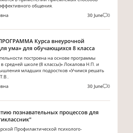
 эффективного общения.
овна
30 June
0
РОГРАММА Курса внеурочной
ля ума» для обучающихся 8 класса
тельности построена на основе программы
в средней школе (8 классы)» Локалова Н.П. и
мышления младших подростков «Учимся решать
.В..
овна
30 June
0
итию познавательных процессов для
тиклассник"
орской Профилактической психолого-