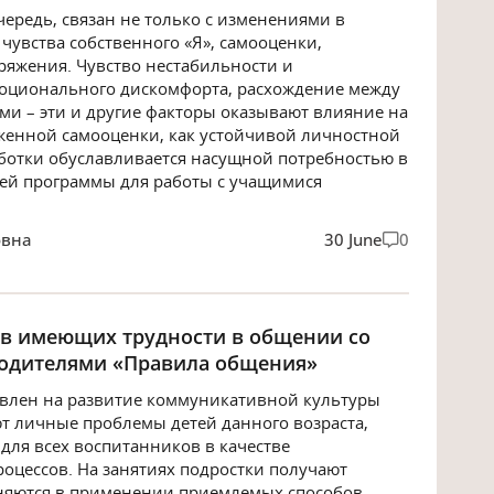
чередь, связан не только с изменениями в
 чувства собственного «Я», самооценки,
яжения. Чувство нестабильности и
оционального дискомфорта, расхождение между
ми – эти и другие факторы оказывают влияние на
енной самооценки, как устойчивой личностной
аботки обуславливается насущной потребностью в
ей программы для работы с учащимися
овна
30 June
0
ов имеющих трудности в общении со
родителями «Правила общения»
влен на развитие коммуникативной культуры
т личные проблемы детей данного возраста,
 для всех воспитанников в качестве
оцессов. На занятиях подростки получают
ажняются в применении приемлемых способов