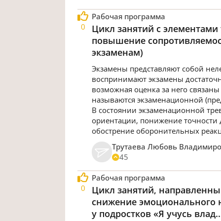
Рабочая программа
0
Цикл занятий с элементами
повышение сопротивляемост
экзаменам)
Экзамены представляют собой нел
воспринимают экзамены достаточно 
возможная оценка за него связаны 
называются экзаменационной (пре
В состоянии экзаменационной трев
ориентации, понижение точности 
обострение оборонительных реакц
Трутаева Любовь Владимир
45
Рабочая программа
0
Цикл занятий, направленны
снижение эмоционального н
у подростков «Я учусь влад..