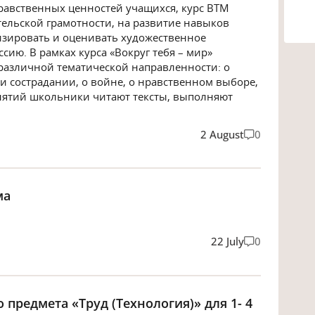
авственных ценностей учащихся, курс ВТМ
ельской грамотности, на развитие навыков
изировать и оценивать художественное
ссию. В рамках курса «Вокруг тебя – мир»
различной тематической направленности: о
и сострадании, о войне, о нравственном выборе,
анятий школьники читают тексты, выполняют
2 August
0
ма
22 July
0
предмета «Труд (Технология)» для 1- 4