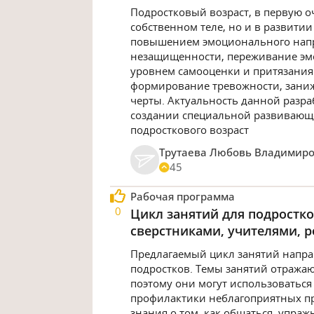
Подростковый возраст, в первую о
собственном теле, но и в развитии
повышением эмоционального напр
незащищенности, переживание эм
уровнем самооценки и притязания
формирование тревожности, заниж
черты. Актуальность данной разр
создании специальной развивающ
подросткового возраст
Трутаева Любовь Владимир
45
Рабочая программа
0
Цикл занятий для подростк
сверстниками, учителями, 
Предлагаемый цикл занятий напра
подростков. Темы занятий отражаю
поэтому они могут использоваться
профилактики неблагоприятных пр
знания о том, как общаться, упр