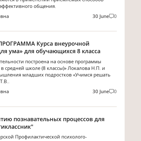
 эффективного общения.
овна
30 June
0
РОГРАММА Курса внеурочной
ля ума» для обучающихся 8 класса
тельности построена на основе программы
в средней школе (8 классы)» Локалова Н.П. и
мышления младших подростков «Учимся решать
.В..
овна
30 June
0
итию познавательных процессов для
тиклассник"
орской Профилактической психолого-