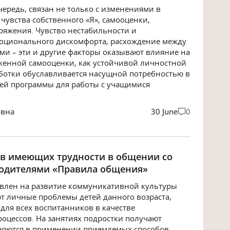
чередь, связан не только с изменениями в
 чувства собственного «Я», самооценки,
яжения. Чувство нестабильности и
оционального дискомфорта, расхождение между
ми – эти и другие факторы оказывают влияние на
енной самооценки, как устойчивой личностной
аботки обуславливается насущной потребностью в
ей программы для работы с учащимися
овна
30 June
0
ов имеющих трудности в общении со
родителями «Правила общения»
влен на развитие коммуникативной культуры
т личные проблемы детей данного возраста,
 для всех воспитанников в качестве
оцессов. На занятиях подростки получают
ажняются в применении приемлемых способов