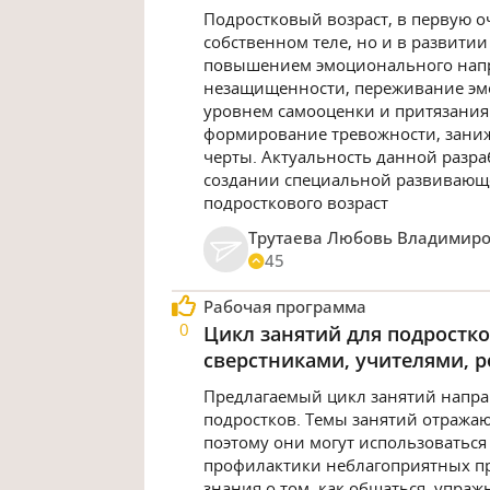
Подростковый возраст, в первую о
собственном теле, но и в развитии
повышением эмоционального напр
незащищенности, переживание эм
уровнем самооценки и притязания
формирование тревожности, заниж
черты. Актуальность данной разр
создании специальной развивающ
подросткового возраст
Трутаева Любовь Владимир
45
Рабочая программа
0
Цикл занятий для подростк
сверстниками, учителями, 
Предлагаемый цикл занятий напра
подростков. Темы занятий отражаю
поэтому они могут использоваться
профилактики неблагоприятных пр
знания о том, как общаться, упр