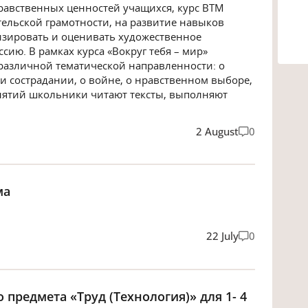
авственных ценностей учащихся, курс ВТМ
ельской грамотности, на развитие навыков
изировать и оценивать художественное
ссию. В рамках курса «Вокруг тебя – мир»
различной тематической направленности: о
и сострадании, о войне, о нравственном выборе,
анятий школьники читают тексты, выполняют
2 August
0
ма
22 July
0
предмета «Труд (Технология)» для 1- 4