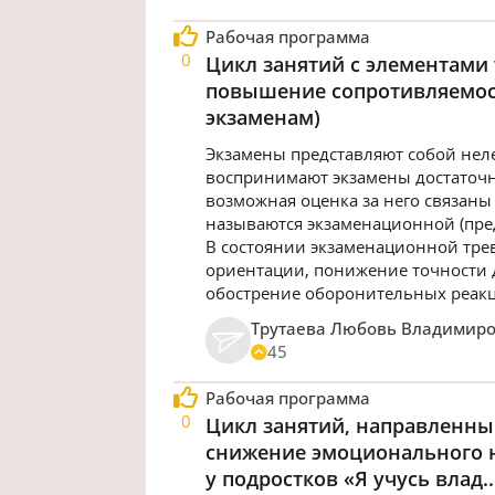
Рабочая программа
0
Цикл занятий с элементами
повышение сопротивляемост
экзаменам)
Экзамены представляют собой нел
воспринимают экзамены достаточно 
возможная оценка за него связаны 
называются экзаменационной (пре
В состоянии экзаменационной трев
ориентации, понижение точности 
обострение оборонительных реакц
Трутаева Любовь Владимир
45
Рабочая программа
0
Цикл занятий, направленны
снижение эмоционального н
у подростков «Я учусь влад..