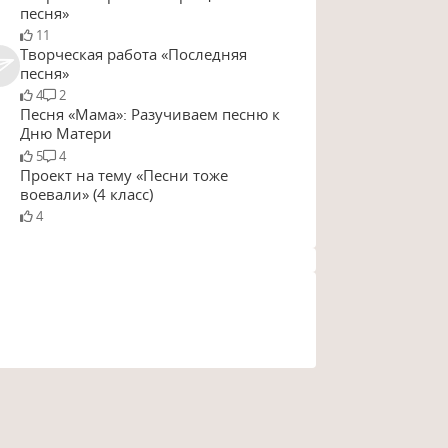
песня»
11
Творческая работа «Последняя
песня»
4
2
Песня «Мама»: Разучиваем песню к
Дню Матери
5
4
Проект на тему «Песни тоже
воевали» (4 класс)
4