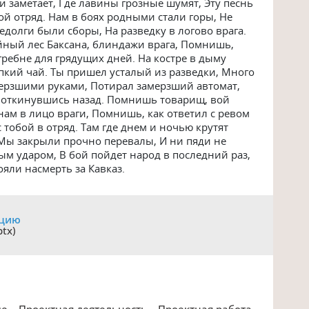
ки заметает, Где лавины грозные шумят, Эту песнь
й отряд. Нам в боях родными стали горы, Не
едолги были сборы, На разведку в логово врага.
йный лес Баксана, блиндажи врага, Пoмнишь,
 гребне для грядущих дней. На костре в дыму
пкий чай. Ты пришел усталый из разведки, Много
мерзшими руками, Потирал замерзший автомат,
, откинувшись назад. Помнишь товарищ, вой
ам в лицо враги, Помнишь, как ответил с ревом
 тобой в отряд. Там где днем и ночью крутят
 Мы закрыли прочно перевалы, И ни пяди не
ым ударом, В бой пойдет народ в последний раз,
ояли насмерть за Кавказ.
ацию
ptx)
ие
Проектная деятельность
Проектная работа