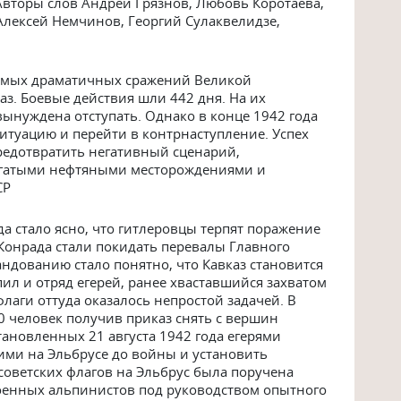
Авторы слов Андрей Грязнов, Любовь Коротаева,
Алексей Немчинов, Георгий Сулаквелидзе,
самых драматичных сражений Великой
з. Боевые действия шли 442 дня. На их
вынуждена отступать. Однако в конце 1942 года
итуацию и перейти в контрнаступление. Успех
редотвратить негативный сценарий,
огатыми нефтяными месторождениями и
СР
да стало ясно, что гитлеровцы терпят поражение
 Конрада стали покидать перевалы Главного
андованию стало понятно, что Кавказ становится
ил и отряд егерей, ранее хваставшийся захватом
флаги оттуда оказалось непростой задачей. В
0 человек получив приказ снять с вершин
тановленных 21 августа 1942 года егерями
ими на Эльбрусе до войны и установить
советских флагов на Эльбрус была поручена
военных альпинистов под руководством опытного