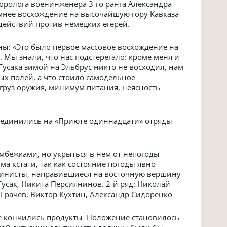
еоролога военинженера 3-го ранга Александра
имнее восхождение на высочайшую гору Кавказа –
действий против немецких егерей.
ны: «Это было первое массовое восхождение на
 Мы знали, что нас подстерегало: кроме меня и
Гусака зимой на Эльбрус никто не восходил, нам
х полей, а что стоило самодельное
груз оружия, минимум питания, неясность
 соединились на «Приюте одиннадцати» отряды
бежками, но укрыться в нем от непогоды
ма кстати, так как состояние погоды явно
инисты, направившиеся на восточную вершину
Гусак, Никита Персиянинов. 2-й ряд: Николай
Грачев, Виктор Кухтин, Александр Сидоренко
е кончились продукты. Положение становилось