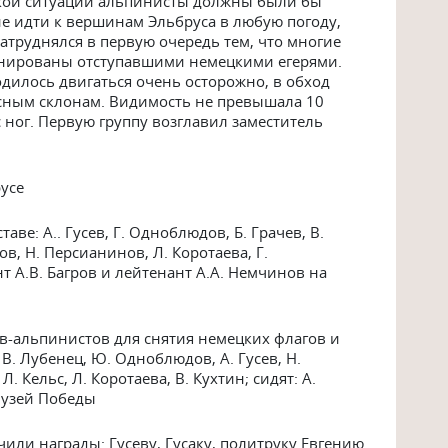
акой ситуации альпинисты должны были бы
ие идти к вершинам Эльбруса в любую погоду,
атруднялся в первую очередь тем, что многие
инированы отступавшими немецкими егерями.
дилось двигаться очень осторожно, в обход
ным склонам. Видимость не превышала 10
 ног. Первую группу возглавил заместитель
русе
ве: А.. Гусев, Г. Одноблюдов, Б. Грачев, В.
ров, Н. Персианинов, Л. Коротаева, Г.
т А.В. Багров и лейтенант А.А. Немчинов на
в-альпинистов для снятия немецких флагов и
В. Лубенец, Ю. Одноблюдов, А. Гусев, Н.
. Кельс, Л. Коротаева, В. Кухтин; сидят: А.
 Музей Победы
или награды: Гусеву, Гусаку, политруку Евгению