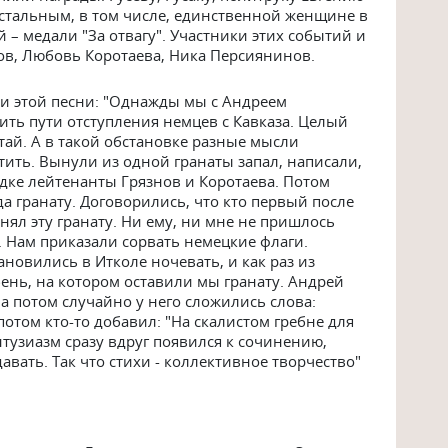
остальным, в том числе, единственной женщине в
 – медали "За отвагу". Участники этих событий и
нов, Любовь Коротаева, Ника Персиянинов.
и этой песни: "Однажды мы с Андреем
ить пути отступления немцев с Кавказа. Целый
утай. А в такой обстановке разные мысли
тить. Вынули из одной гранаты запал, написали,
ведке лейтенанты Грязнов и Коротаева. Потом
а гранату. Договорились, что кто первый после
нял эту гранату. Ни ему, ни мне не пришлось
. Нам приказали сорвать немецкие флаги.
ановились в Итколе ночевать, и как раз из
ень, на котором оставили мы гранату. Андрей
 а потом случайно у него сложились слова:
потом кто-то добавил: "На скалистом гребне для
нтузиазм сразу вдруг появился к сочинению,
давать. Так что стихи - коллективное творчество"