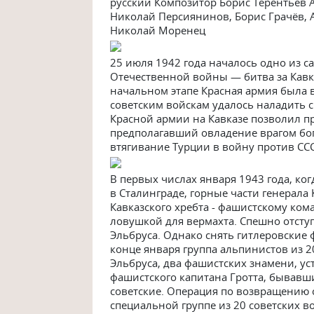
русский Композитор Борис Терентьев 
Николай Персиянинов, Борис Грачёв, 
Николай Моренец
25 июля 1942 года началось одно из 
Отечественной войны — битва за Кавка
начальном этапе Красная армия была 
советским войскам удалось наладить с
Красной армии на Кавказе позволил п
предполагавший овладение врагом б
втягивание Турции в войну против СС
В первых числах января 1943 года, ког
в Сталинграде, горные части генерала
Кавказского хребта - фашистскому ком
ловушкой для вермахта. Спешно отступ
Эльбруса. Однако снять гитлеровские 
конце января группа альпинистов из 2
Эльбруса, два фашистских знамени, ус
фашистского капитана Гротта, бывавш
советские. Операция по возвращению 
специальной группе из 20 советских 