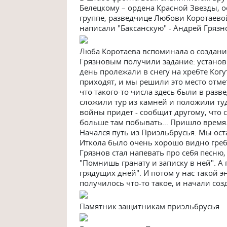
Белецкому – ордена Красной Звезды, 
группе, разведчице Любови Коротаевой
написали "Баксанскую" - Андрей Гряз
Люба Коротаева вспоминала о создани
Грязновым получили задание: установ
день пролежали в снегу на хребте Ког
приходят, и мы решили это место отме
что такого-то числа здесь были в раз
сложили тур из камней и положили туд
войны придет - сообщит другому, что с
больше там побывать... Пришло время
Начался путь из Приэльбрусья. Мы ост
Иткола было очень хорошо видно греб
Грязнов стал напевать про себя песню,
"Помнишь гранату и записку в ней". А 
грядущих дней". И потом у нас такой э
получилось что-то такое, и начали соз
Памятник защитникам приэльбрусья