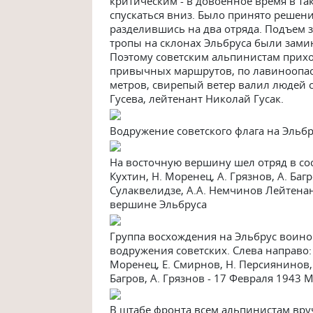
критическим - в довоенное время в т
спускаться вниз. Было принято решен
разделившись на два отряда. Подъем з
тропы на склонах Эльбруса были зам
Поэтому советским альпинистам прихо
привычных маршрутов, по лавиноопас
метров, свирепый ветер валил людей с
Гусева, лейтенант Николай Гусак.
Водружение советского флага на Эльб
На восточную вершину шел отряд в соста
Кухтин, Н. Моренец, А. Грязнов, А. Баг
Сулаквелидзе, А.А. Немчинов Лейтенан
вершине Эльбруса
Группа восхождения на Эльбрус воино
водружения советских. Слева направо: 
Моренец, Е. Смирнов, Н. Персиянинов, Л
Багров, А. Грязнов - 17 Февраля 1943
В штабе фронта всем альпинистам вруч