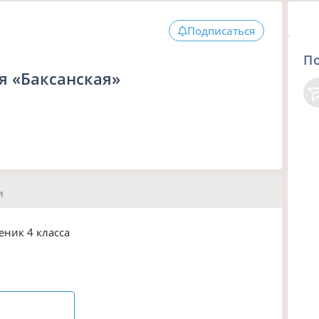
Подписаться
П
я «Баксанская»
и
еник 4 класса