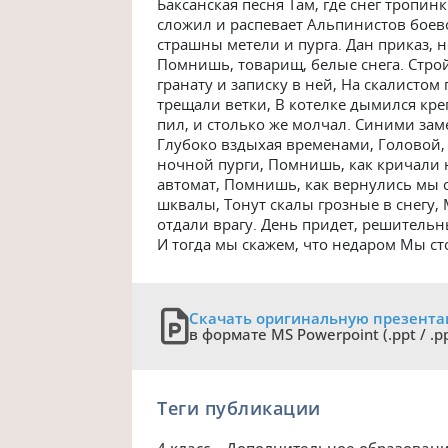
Баксанская песня Taм, где снег тропин
сложил и распевает Альпинистов боево
страшны метели и пурга. Дан приказ, н
Помнишь, товарищ, белые снега. Стро
гранату и записку в ней, На скалистом
трещали ветки, В котелке дымился кре
пил, и столько же молчал. Синими за
Глубоко вздыхая временами, Головой
ночной пурги, Помнишь, как кричали н
автомат, Помнишь, как вернулись мы с
шквалы, Тонут скалы грозные в снегу,
отдали врагу. День придет, решительн
И тогда мы скажем, что недаром Мы ст
Скачать оригинальную презент
в формате MS Powerpoint (.ppt / .p
Теги публикации
4 класс
Дополнительное образован