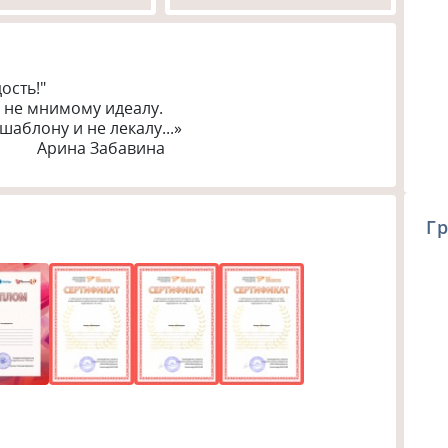
сть!"

 не мнимому идеалу.

аблону и не лекалу...»

                                                                                  Арина Забавина
Гр