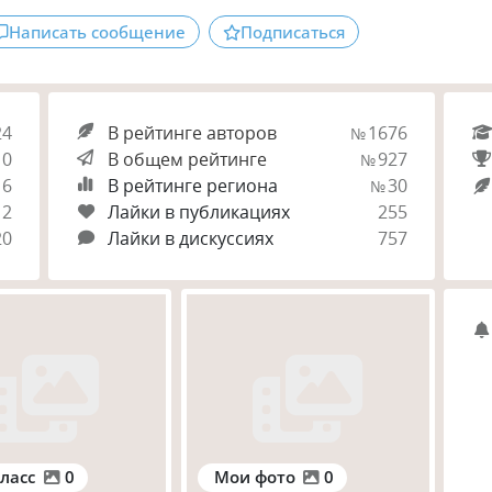
Написать сообщение
Подписаться
24
В рейтинге авторов
1676
№
0
В общем рейтинге
927
№
6
В рейтинге региона
30
№
12
Лайки в публикациях
255
20
Лайки в дискуссиях
757
ласс
0
Мои фото
0