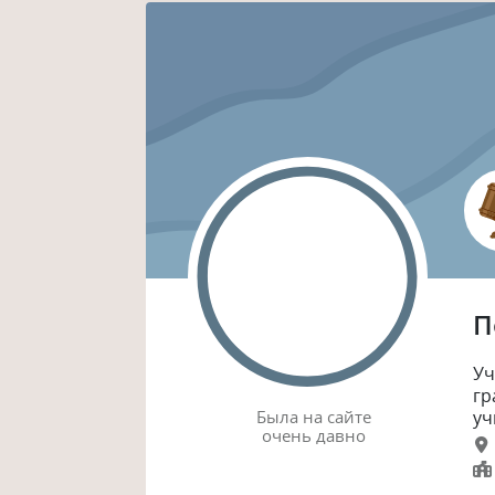
П
Уч
гр
Была
на сайте
уч
очень давно