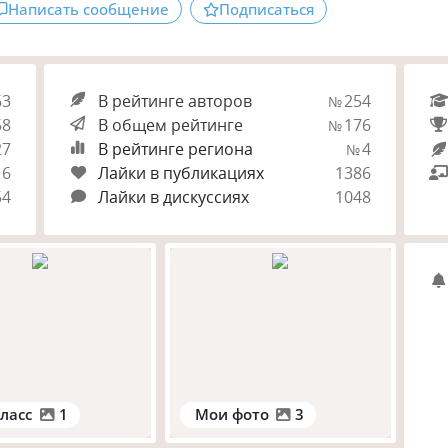
Написать сообщение
Подписаться
63
В рейтинге авторов
254
№
58
В общем рейтинге
176
№
27
В рейтинге региона
4
№
16
Лайки в публикациях
1386
54
Лайки в дискуссиях
1048
ласс
1
Мои фото
3