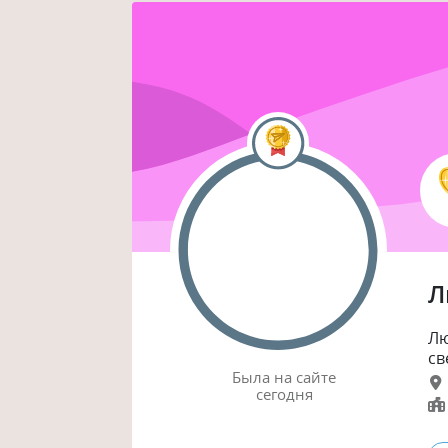
Л
Лю
св
Была
на сайте
сегодня