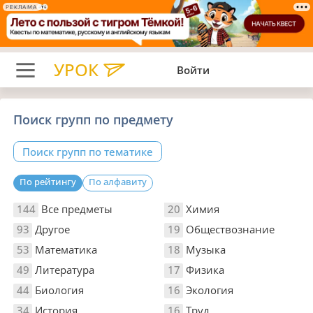
РЕКЛАМА
УРОК
Войти
Поиск групп по предмету
Поиск групп по тематике
По рейтингу
По алфавиту
144
Все предметы
20
Химия
93
Другое
19
Обществознание
53
Математика
18
Музыка
49
Литература
17
Физика
44
Биология
16
Экология
34
История
16
Труд