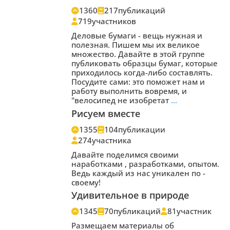
1360
217
публикаций
719
участников
Деловые бумаги - вещь нужная и
полезная. Пишем мы их великое
множество. Давайте в этой группе
публиковать образцы бумаг, которые
приходилось когда-либо составлять.
Посудите сами: это поможет нам и
работу выполнить вовремя, и
"велосипед не изобретат
…
Рисуем вместе
1355
104
публикации
274
участника
Давайте поделимся своими
наработками , разработками, опытом.
Ведь каждый из нас уникален по -
своему!
Удивительное в природе
1345
70
публикаций
81
участник
Размещаем материалы об