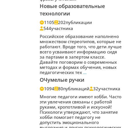
Новые образовательные
технологии
1105
202
публикации
544
участника
Российское образование наполнено
множеством стереотипов, которые не
работают. Вроде того, что дети лучше
всего усваивают информацию сидя
за партами в запертом классе.
Давайте поговорим о современных
методах и формах обучения, новых
педагогических тех
…
ОЧумелые ручки
1094
80
публикаций
32
участника
Многие педагоги имеют хобби. Часто
эти увлечения связаны с работой
руками, кропотливой и искусной!
Психологи утверждают, что занятие
хобби помогает педагогу не
допустить эмоционального
выгорания и других психологических