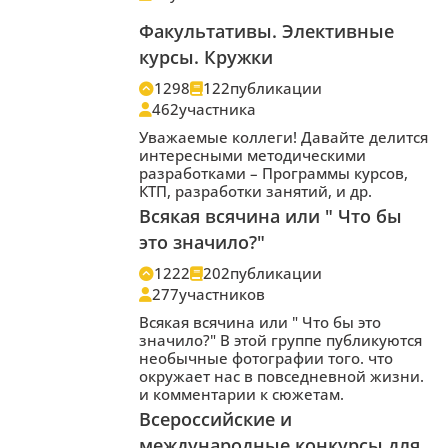
Факультативы. Элективные
курсы. Кружки
1298
122
публикации
462
участника
Уважаемые коллеги! Давайте делится
интересными методическими
разработками – Программы курсов,
КТП, разработки занятий, и др.
Всякая всячина или " Что бы
это значило?"
1222
202
публикации
277
участников
Всякая всячина или " Что бы это
значило?" В этой группе публикуются
необычные фотографии того. что
окружает нас в повседневной жизни.
и комментарии к сюжетам.
Всероссийские и
международные конкурсы для