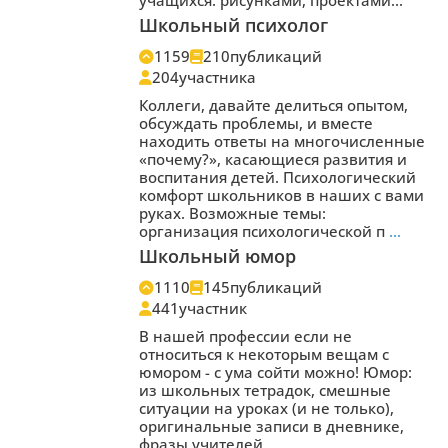
Школьный психолог
1159
210
публикаций
204
участника
Коллеги, давайте делиться опытом,
обсуждать проблемы, и вместе
находить ответы на многочисленные
«почему?», касающиеся развития и
воспитания детей. Психологический
комфорт школьников в наших с вами
руках. Возможные темы:
организация психологической п
…
Школьный юмор
1110
145
публикаций
441
участник
В нашей профессии если не
относиться к некоторым вещам с
юмором - с ума сойти можно! Юмор:
из школьных тетрадок, смешные
ситуации на уроках (и не только),
оригинальные записи в дневнике,
фразы учителей.