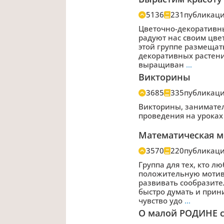
5136
231
публикац
Цветочно-декоративн
радуют нас своим цв
этой группе размещат
декоративных растения
выращиван
…
Викторины
3685
335
публикац
Викторины, занимател
проведения на уроках
Математическая м
3570
220
публикац
Группа для тех, кто л
положительную мотив
развивать сообразите
быстро думать и при
чувство удо
…
О малой РОДИНЕ с