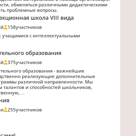
ости, обменяться различными дидактическими
ить проблемные вопросы.
екционная школа VIII вида
ий
158
участников
с учащимися с интеллектуальными
тельного образования
ий
375
участников
ительного образования - важнейшие
едственно реализующие дополнительные
граммы различной направленности. Мы
 талантов и способностей школьников,
ственную,
…
ния
ии
255
участников
 сами!