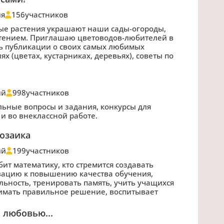
ия
156
участников
ые растения украшают наши сады-огороды,
етением. Приглашаю цветоводов-любителей в
ь публикации о своих самых любимых
х (цветах, кустарниках, деревьях), советы по
ий
998
участников
ьные вопросы и задания, конкурсы для
 и во внеклассной работе.
озаика
ий
199
участников
юбит математику, кто стремится создавать
ацию к повышению качества обучения,
льность, тренировать память, учить учащихся
нимать правильное решение, воспитывает
 любовью...