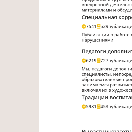
внеурочной деятельн
материалами и обсуд
Специальная корр
7541
529
публикац
Публикации о работе 
нарушениями
Педагоги дополни
6219
727
публикац
Мы, педагоги дополн
специалисты, непоср
образовательные про
занимаемся развитием
включая их в художе
Традиции воспита
5981
453
публикац
Вырастим красоту