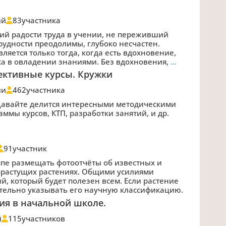
ий
83
участника
ий радости труда в учении, не переживший
 трудности преодолимы, глубоко несчастен.
ляется только тогда, когда есть вдохновение,
а в овладении знаниями. Без вдохновения,
…
ективные курсы. Кружки
ии
462
участника
Давайте делится интересными методическими
ммы курсов, КТП, разработки занятий, и др.
91
участник
ппе размещать фотоотчёты об известных и
орастущих растениях. Общими усилиями
й, который будет полезен всем. Если растение
ательно указывать его научную классификацию.
ия в начальной школе.
й
115
участников