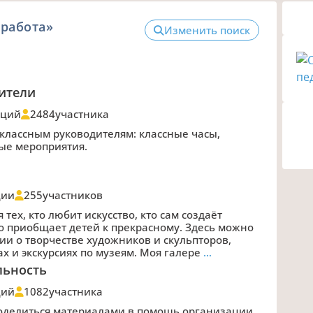
 работа»
Изменить поиск
ители
аций
2484
участника
лассным руководителям: классные часы,
ые мероприятия.
ции
255
участников
 тех, кто любит искусство, кто сам создаёт
то приобщает детей к прекрасному. Здесь можно
ии о творчестве художников и скульпторов,
х и экскурсиях по музеям. Моя галере
…
льность
ций
1082
участника
поделиться материалами в помощь организации