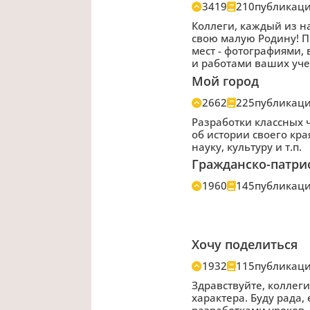
3419
210
публикац
Коллеги, каждый из на
свою малую Родину! 
мест - фотографиями,
и работами ваших уче
Мой город
2662
225
публикац
Разработки классных 
об истории своего кр
науку, культуру и т.п.
Гражданско-патри
1960
145
публикац
Хочу поделиться
1932
115
публикац
Здравствуйте, коллег
характера. Буду рада
разработками уроков