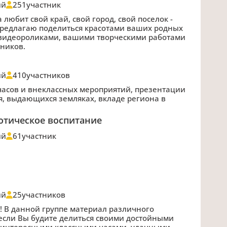
ий
251
участник
 любит свой край, свой город, свой поселок -
Предлагаю поделиться красотами ваших родных
 видеороликами, вашими творческими работами
ников.
ий
410
участников
часов и внеклассных мероприятий, презентации
ая, выдающихся земляках, вкладе региона в
отическое воспитание
ий
61
участник
ий
25
участников
и! В данной группе материал различного
, если Вы будите делиться своими достойными
, интересными классными часами, удачными