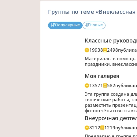
Группы по теме «Внеклассная
Популярные
Новые
Классные руковод
19938
2498
публик
Материалы в помощь к
праздники, внеклассн
Моя галерея
13571
582
публика
Эта группа создана для
творческие работы, к
разместить презентац
фотоотчёты о выставка
Внеурочная деяте
8212
1219
публика
Предлагаю в группе 