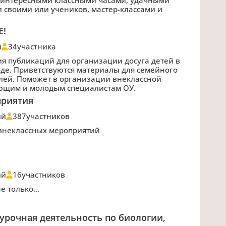
 своими или учеников, мастер-классами и
Е!
й
34
участника
я публикаций для организации досуга детей в
оде. Приветствуются материалы для семейного
елей. Поможет в организации внеклассной
ющим и молодым специалистам ОУ.
приятия
ий
387
участников
внеклассных мероприятий
ий
16
участников
е только...
урочная деятельность по биологии,