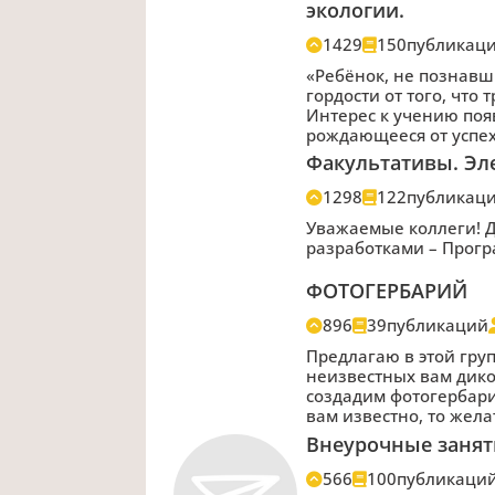
экологии.
1429
150
публикац
«Ребёнок, не познавш
гордости от того, что
Интерес к учению появ
рождающееся от успех
Факультативы. Эл
1298
122
публикац
Уважаемые коллеги! 
разработками – Програ
ФОТОГЕРБАРИЙ
896
39
публикаций
Предлагаю в этой гру
неизвестных вам дик
создадим фотогербари
вам известно, то жел
Внеурочные занят
566
100
публикаци