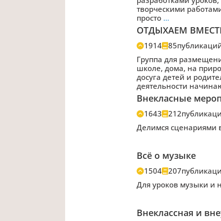
творческими работами
просто
…
ОТДЫХАЕМ ВМЕСТ
1914
85
публикаци
Группа для размещени
школе, дома, на прир
досуга детей и родит
деятельности начина
Внекласные меро
1643
212
публикац
Делимся сценариями 
Всё о музыке
1504
207
публикац
Для уроков музыки и н
Внеклассная и вне