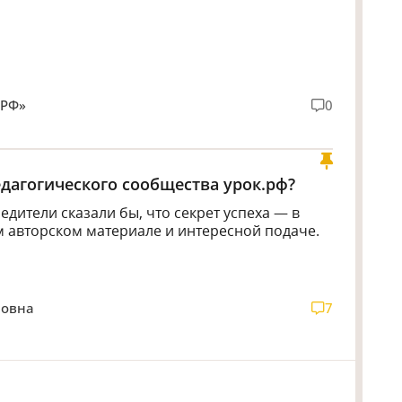
.РФ»
0
едагогического сообщества урок.рф?
дители сказали бы, что секрет успеха — в
м авторском материале и интересной подаче.
новна
7