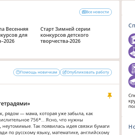
Все новости
С
ла Весенняя
Старт Зимней серии
нкурсов для
конкурсов детского
в–2026
творчества-2026
Помощь новичкам
Опубликовать работу
Сп
кр
тетрадями»
по
, рядом — мама, которая уже забыла, как
числительное 756*… Ясно, что нужны
 неутомимые. Так появилась идея связки бумаги
Н
ди по русскому языку, математике, английскому