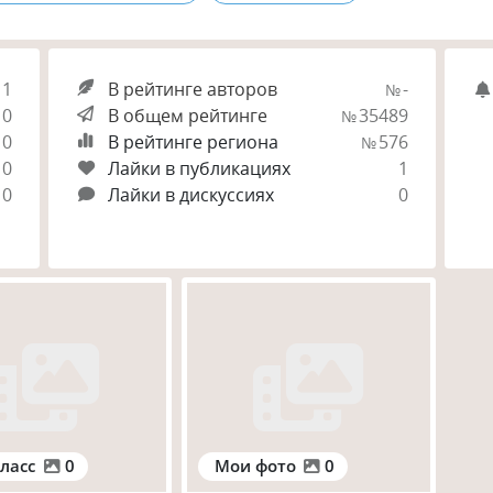
1
В рейтинге авторов
-
№
0
В общем рейтинге
35489
№
0
В рейтинге региона
576
№
0
Лайки в публикациях
1
0
Лайки в дискуссиях
0
ласс
0
Мои фото
0