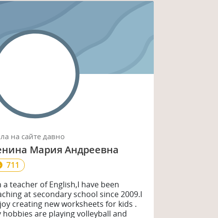
ыла
на сайте
давно
енина Мария Андреевна
711
m a teacher of English,I have been
aching at secondary school since 2009.I
joy creating new worksheets for kids .
 hobbies are playing volleyball and