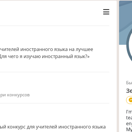
учителей иностранного языка на лучшее
ля чего я изучаю иностранный язык?»
Б
З
юри конкурсов
I'
te
en
ый конкурс для учителей иностранного языка
My