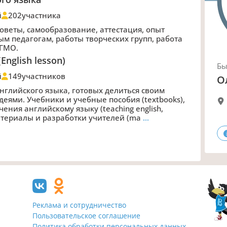
й
202
участника
советы, самообразование, аттестация, опыт
ым педагогам, работы творческих групп, работа
 ГМО.
English lesson)
Б
й
149
участников
О
английского языка, готовых делиться своим
еями. Учебники и учебные пособия (textbooks),
чения английскому языку (teaching english,
 материалы и разработки учителей (ma
…
Реклама и сотрудничество
Пользовательское соглашение
Политика обработки персональных данных