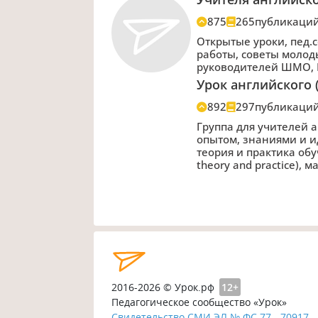
875
265
публикаци
Открытые уроки, пед.
работы, советы молод
руководителей ШМО,
Урок английского (
892
297
публикаци
Группа для учителей 
опытом, знаниями и ид
теория и практика обу
theory and practice),
2016-2026 © Урок.рф
12+
Педагогическое сообщество «Урок»
Свидетельство СМИ ЭЛ № ФС 77 - 70917