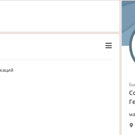
икаций
Б
С
Г
ма