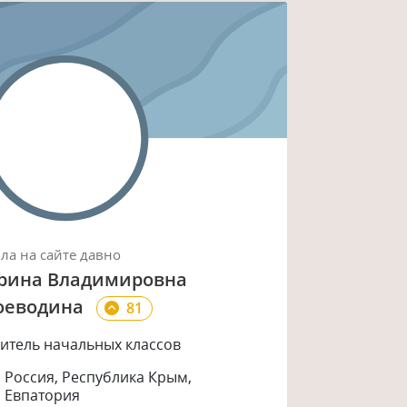
ыла
на сайте
давно
рина Владимировна
оеводина
81
итель начальных классов
Россия, Республика Крым,
Евпатория