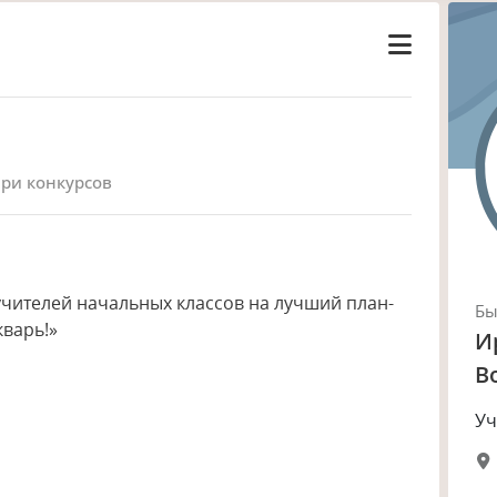
юри конкурсов
учителей начальных классов на лучший план-
Б
кварь!»
И
В
Уч