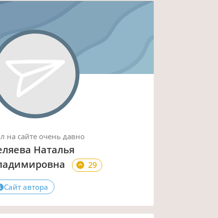
ыл
на сайте
очень давно
еляева Наталья
ладимировна
29
Сайт автора