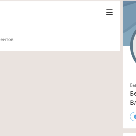
ментов
Б
Б
В