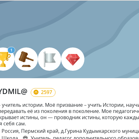
1
YDMIL@
2597
– учитель истории. Моё призвание – учить Истории, нау
передавать её из поколения в поколение. Мое педагогич
крывает истины, он — проводник истины, которую кажд
я себя сам.
Россия, Пермский край, д.Гурина Кудымкарского муни
Школа
Учитель
, педагог дополнительного образов