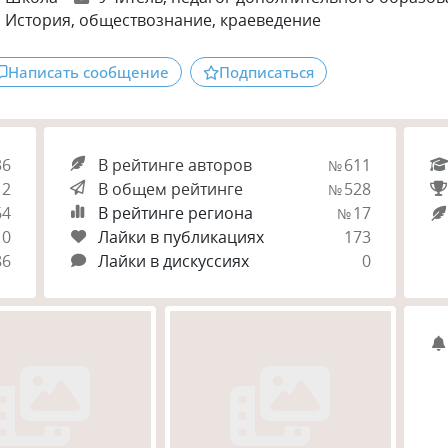
История
, обществознание
, краеведение
Написать сообщение
Подписаться
36
В рейтинге авторов
611
№
12
В общем рейтинге
528
№
64
В рейтинге региона
17
№
0
Лайки в публикациях
173
86
Лайки в дискуссиях
0