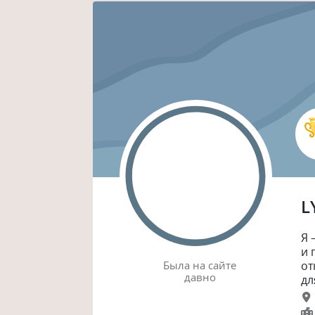
L
Я 
и 
Была
на сайте
от
давно
дл