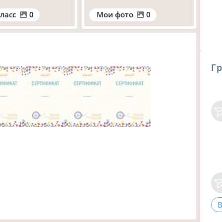
ласс
0
Мои фото
0
Гр
В