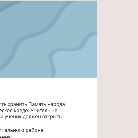
чить хранить Память народа
еское кредо: Учитель не
ый ученик должен открыть
ципального района
ания