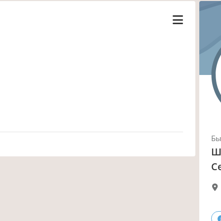
Б
Ш
С