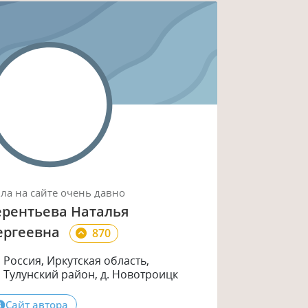
ыла
на сайте
очень давно
ерентьева Наталья
ергеевна
870
Россия, Иркутская область,
Тулунский район, д. Новотроицк
Сайт автора