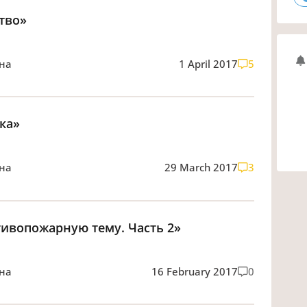
тво»
вна
1 April 2017
5
ка»
вна
29 March 2017
3
тивопожарную тему. Часть 2»
вна
16 February 2017
0