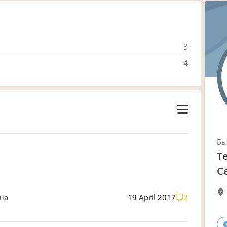
3
4
Б
Т
С
вна
19 April 2017
2