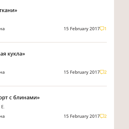
 ткани»
вна
15 February 2017
1
ая кукла»
вна
15 February 2017
2
орт с блинами»
Е.
вна
15 February 2017
2