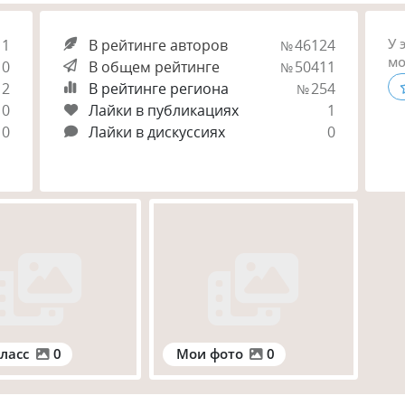
У 
1
В рейтинге авторов
46124
№
мо
0
В общем рейтинге
50411
№
2
В рейтинге региона
254
№
0
Лайки в публикациях
1
0
Лайки в дискуссиях
0
ласс
0
Мои фото
0