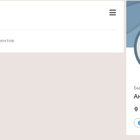
ментов
Б
А