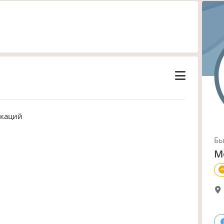
икаций
Б
М