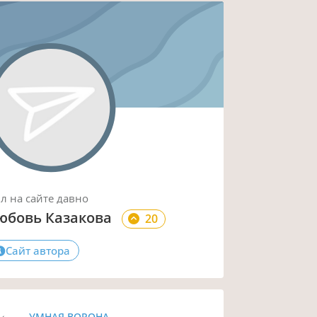
ыл
на сайте
давно
юбовь Казакова
20
Сайт автора
УМНАЯ ВОРОНА