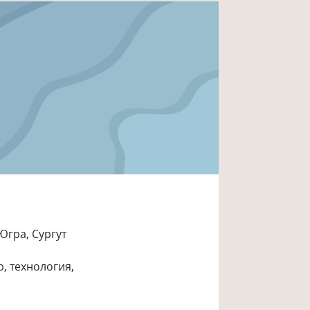
Югра, Сургут
р
, технология
,