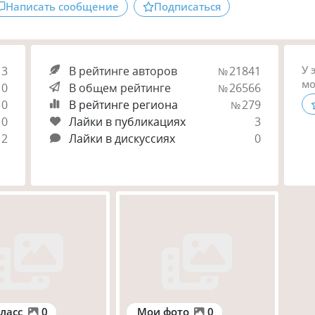
Написать сообщение
Подписаться
У 
3
В рейтинге авторов
21841
№
мо
0
В общем рейтинге
26566
№
0
В рейтинге региона
279
№
0
Лайки в публикациях
3
2
Лайки в дискуссиях
0
ласс
0
Мои фото
0