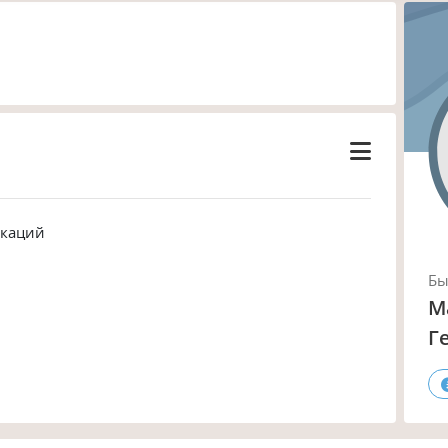
икаций
Б
М
Г