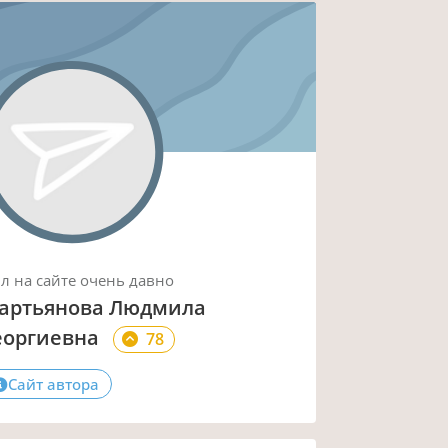
ыл
на сайте
очень давно
артьянова Людмила
еоргиевна
78
Сайт автора