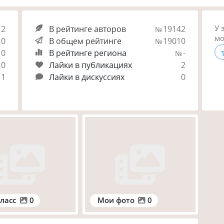
У 
2
В рейтинге авторов
19142
№
мо
0
В общем рейтинге
19010
№
0
В рейтинге региона
-
№
0
Лайки в публикациях
2
1
Лайки в дискуссиях
0
ласс
0
Мои фото
0