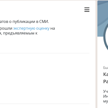
атов
о публикации в СМИ.
прошли
экспертную оценку
на
м, предъявляемым к
Б
К
Р
Уч
Ин
му