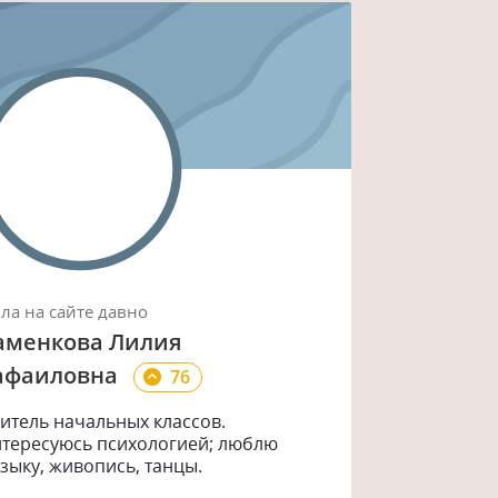
ыла
на сайте
давно
аменкова Лилия
афаиловна
76
итель начальных классов.
тересуюсь психологией; люблю
зыку, живопись, танцы.