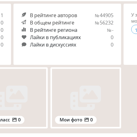
У 
1
В рейтинге авторов
44905
№
мо
0
В общем рейтинге
56232
№
0
В рейтинге региона
-
№
0
Лайки в публикациях
0
0
Лайки в дискуссиях
0
ласс
0
Мои фото
0