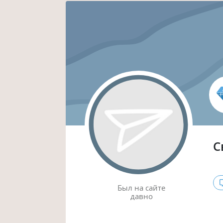
С
Был
на сайте
давно