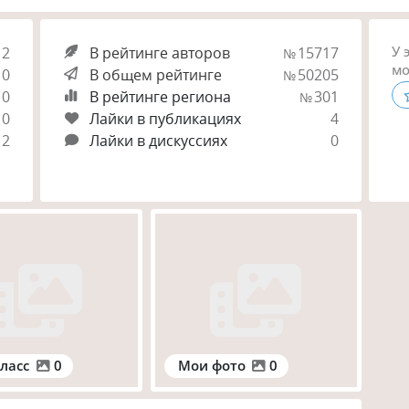
У 
2
В рейтинге авторов
15717
№
мо
0
В общем рейтинге
50205
№
0
В рейтинге региона
301
№
0
Лайки в публикациях
4
2
Лайки в дискуссиях
0
ласс
0
Мои фото
0