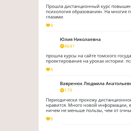
Прошла дистанционный курс повышени
психология образования». На многие п
глазами.
4
Юлия Николаевна
4641
прошла курсы на сайте томского госуда
проектирование на уроках истории: п
4
Вавренюк Людмила Анатольев
179
Периодически прохожу дистанционное 
нравится. Много новой информации, ес
ничем не меньше пользы, чем от очных
8