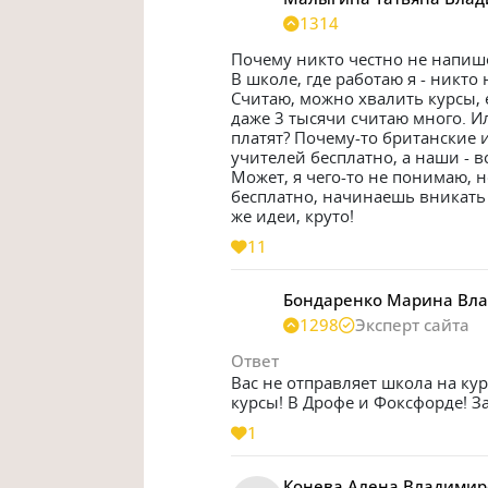
1314
Почему никто честно не напишет
В школе, где работаю я - никто 
Считаю, можно хвалить курсы, е
даже 3 тысячи считаю много. Ил
платят? Почему-то британские и
учителей бесплатно, а наши - вс
Может, я чего-то не понимаю, н
бесплатно, начинаешь вникать -
же идеи, круто! 
11
Бондаренко Марина Вл
1298
Эксперт сайта
Ответ
Вас не отправляет школа на ку
курсы! В Дрофе и Фоксфорде! З
1
Конева Алена Владимир