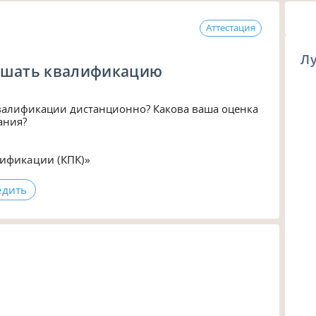
Аттестация
Л
ышать квалификацию
алификации дистанционно? Какова ваша оценка 
ания?
ификации (КПК)»
едить