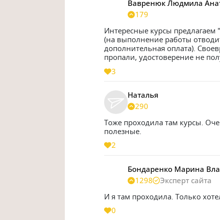
Вавренюк Людмила Ана
179
Интересные курсы предлагаем "
(на выполнение работы отводитс
дополнительная оплата). Своев
пропали, удостоверение не пол
3
Наталья
290
Тоже проходила там курсы. Оч
полезные.
2
Бондаренко Марина Вл
1298
Эксперт сайта
И я там проходила. Только хоте
0