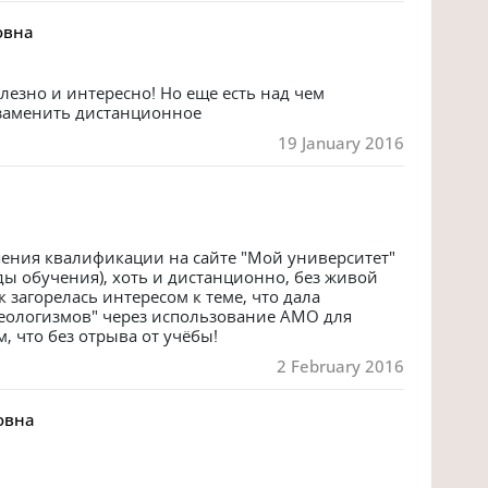
овна
олезно и интересно! Но еще есть над чем 
 заменить дистанционное
19 January 2016
ения квалификации на сайте "Мой университет" 
ды обучения), хоть и дистанционно, без живой 
 загорелась интересом к теме, что дала 
еологизмов" через использование АМО для 
, что без отрыва от учёбы!
2 February 2016
овна