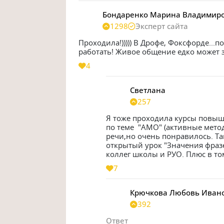
Бондаренко Марина Владимир
1298
Эксперт сайта
Проходила!))))) В Дрофе, Фоксфорде...п
работать! Живое общение едко может
4
Светлана
257
Я тоже проходила курсы повыш
по теме  "АМО" (активные мето
речи,но очень понравилось. Так
открытый урок "Значения фраз
коллег школы и РУО. Плюс в том
7
Крючкова Любовь Иван
392
Ответ