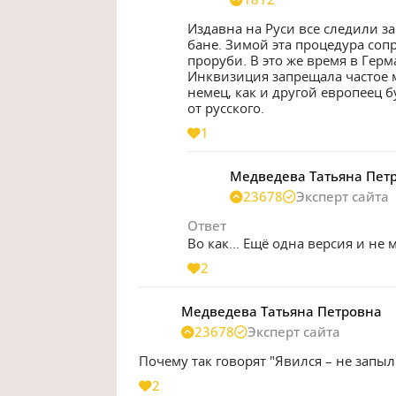
Издавна на Руси все следили за 
бане. Зимой эта процедура соп
проруби. В это же время в Гер
Инквизиция запрещала частое м
немец, как и другой европеец бу
от русского.
1
Медведева Татьяна Пет
23678
Эксперт сайта
Ответ
Во как... Ещё одна версия и не 
2
Медведева Татьяна Петровна
23678
Эксперт сайта
Почему так говорят "Явился – не запыл
2