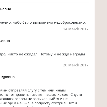
льевна
олнено, либо было выполнено недобросовестно.
14 March 2017
ьевна
о, никто не ожидал. Потому и не жди награды 
20 March 2017
андровна
зяин отправлял слугу с тем или иным 
о тот отправится своим, пешим ходом. Спустя 
являлся совсем не запыхавшийся и не 
 нигде и не был, а попросту схитрил. Вот и 