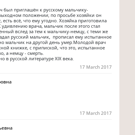
ч был приглашён к русскому мальчику-
выходном положении; по просьбе хозяйки он 
есть всё, что ему угодно. Хозяйка приготовила 
 удивлению врача, мальчик после этого стал 
нный вслед за тем к мальчику-немцу, с теми же 
адал русский мальчик,  прописал ему испытанное 
 но мальчик на другой день умер.Молодой врач 
сной книжке, с припиской, что это, испытанное 
, а немцу - смерть. 

 в русской литературе XIX века.
17 March 2017
ровна
17 March 2017
ьевна