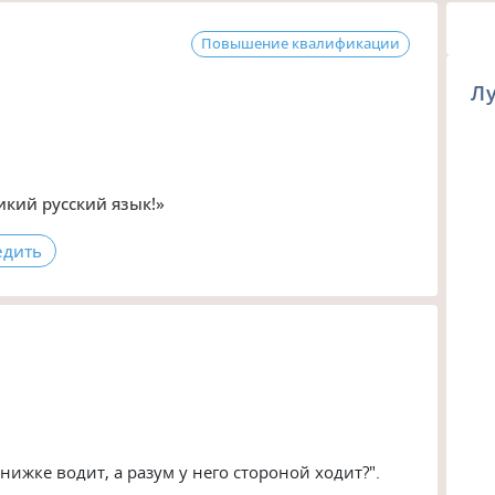
Повышение квалификации
Л
икий русский язык!»
едить
нижке водит, а разум у него стороной ходит?".