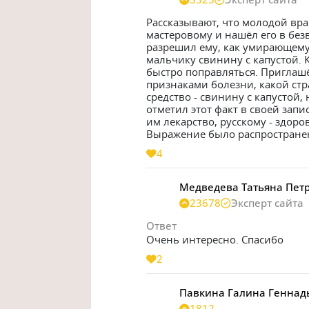
Рассказывают, что молодой вра
мастеровому и нашёл его в без
разрешил ему, как умирающему, 
мальчику свинину с капустой. К
быстро поправляться. Приглашё
признаками болезни, какой стр
средство - свинину с капустой,
отметил этот факт в своей запи
им лекарство, русскому - здорово
Выражение было распространено
4
Медведева Татьяна Пет
23678
Эксперт сайта
Ответ
Очень интересно. Спасибо
2
Павкина Галина Геннад
1812