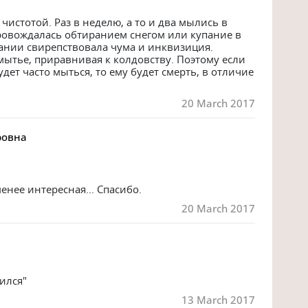
чистотой. Раз в неделю, а то и два мылись в 
ровождалась обтиранием снегом или купание в 
мании свирепствовала чума и инквизиция. 
ытье, приравнивая к колдовству. Поэтому если 
дет часто мыться, то ему будет смерть, в отличие 
20 March 2017
ровна
менее интересная... Спасибо.
20 March 2017
ился" 
13 March 2017