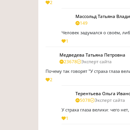
2
Массольд Татьяна Влад
149
Человек задумался о своём, ли
1
Медведева Татьяна Петровна
23678
Эксперт сайта
Почему так говорят "У страха глаза вел
2
Терентьева Ольга Иван
5078
Эксперт сайта
У страха глаза велики: чего нет,
1