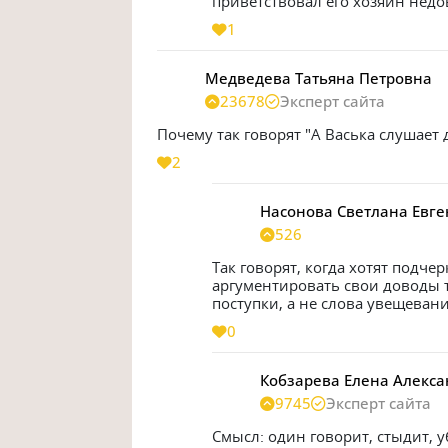
приветствовал его хозяин недов
1
Медведева Татьяна Петровна
23678
Эксперт сайта
Почему так говорят "А Васька слушает д
2
Насонова Светлана Евг
526
Так говорят, когда хотят подчер
аргументировать свои доводы т
поступки, а не слова увещеван
0
Кобзарева Елена Алекс
9745
Эксперт сайта
Смысл: один говорит, стыдит, у