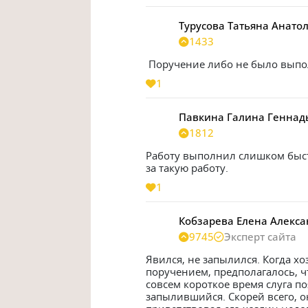
Турусова Татьяна Анато
1433
 Поручение либо не было вып
1
Павкина Галина Геннад
1812
Работу выполнил слишком быстр
за такую работу.
1
Кобзарева Елена Алекс
9745
Эксперт сайта
Явился, не запылился. Когда хо
поручением, предполагалось, чт
совсем короткое время слуга по
запылившийся. Скорей всего, он