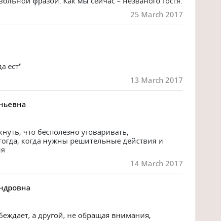
ольной фразой. Как мы сейчас – незваного гостя.
25 March 2017
а ест" 
13 March 2017
еньевна
кнуть, что бесполезно уговаривать, 
огда, когда нужны решительные действия и 
ия
14 March 2017
андровна
беждает, а другой, не обращая внимания, 