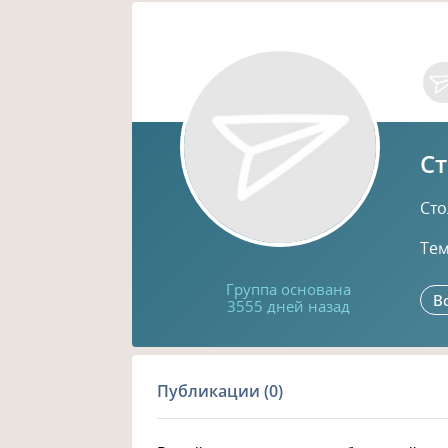
Ст
Сто
Тем
Группа основана
В
3555 дней назад
Публикации (0)