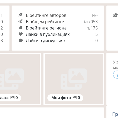
1
В рейтинге авторов
-
№
0
В общем рейтинге
7053
№
2
В рейтинге региона
175
№
0
Лайки в публикациях
5
3
Лайки в дискуссиях
0
У 
мо
ласс
0
Мои фото
0
Гр