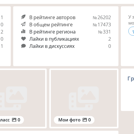
У 
1
В рейтинге авторов
26202
№
мо
0
В общем рейтинге
17473
№
2
В рейтинге региона
331
№
0
Лайки в публикациях
2
1
Лайки в дискуссиях
0
Гр
ласс
0
Мои фото
0