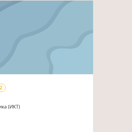
2
ка (ИКТ)