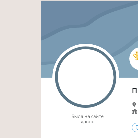
П
Была
на сайте
давно