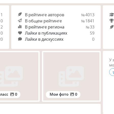
11
В рейтинге авторов
4013
№
0
В общем рейтинге
1841
№
12
В рейтинге региона
33
№
0
Лайки в публикациях
59
20
Лайки в дискуссиях
0
У 
мо
ласс
0
Мои фото
0