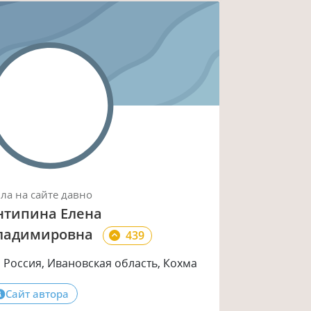
ыла
на сайте
давно
нтипина Елена
ладимировна
439
Россия, Ивановская область, Кохма
Сайт автора