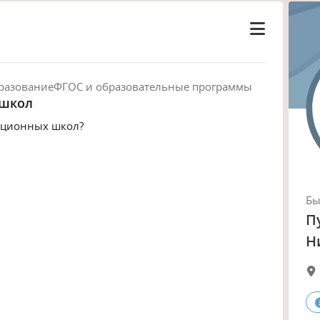
разование
ФГОС и образовательные программы
 школ
кционных школ?
Б
П
Н