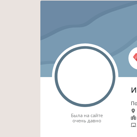
И
По
Была
на сайте
очень давно