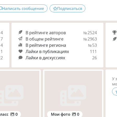
Написать сообщение
Подписаться
14
В рейтинге авторов
2524
№
7
В общем рейтинге
2963
№
4
В рейтинге региона
53
№
1
Лайки в публикациях
111
22
Лайки в дискуссиях
26
У 
мо
ласс
0
Мои фото
0