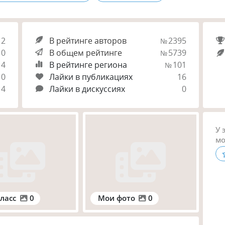
12
В рейтинге авторов
2395
№
0
В общем рейтинге
5739
№
4
В рейтинге региона
101
№
0
Лайки в публикациях
16
4
Лайки в дискуссиях
0
У 
мо
ласс
0
Мои фото
0