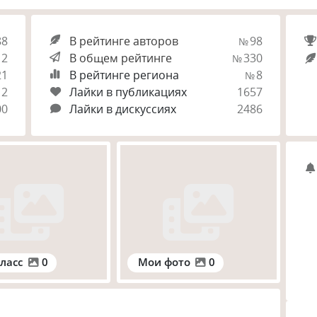
88
В рейтинге авторов
98
№
2
В общем рейтинге
330
№
21
В рейтинге региона
8
№
2
Лайки в публикациях
1657
00
Лайки в дискуссиях
2486
ласс
0
Мои фото
0