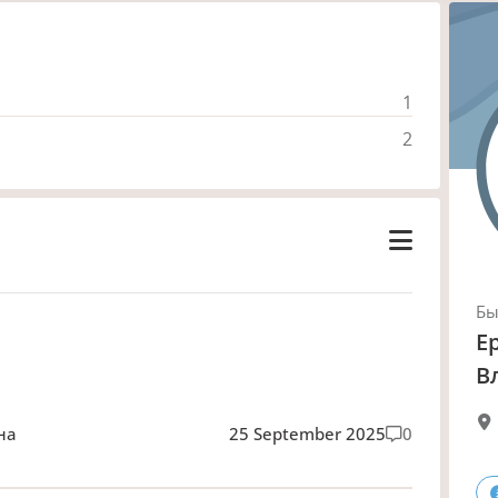
1
2
Б
Е
В
на
25 September 2025
0