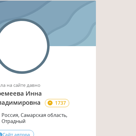
ыла
на сайте
давно
ремеева Инна
ладимировна
1737
Россия, Самарская область,
Отрадный
Сайт автора