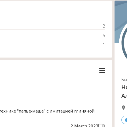
2
5
1
Б
Н
А
технике "папье-маше" с имитацией глиняной
2 March 2023
0