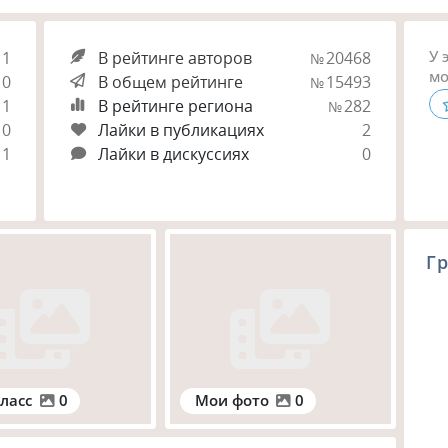
У 
1
В рейтинге авторов
20468
№
мо
0
В общем рейтинге
15493
№
1
В рейтинге региона
282
№
0
Лайки в публикациях
2
1
Лайки в дискуссиях
0
Гр
ласс
0
Мои фото
0