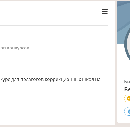
юри конкурсов
курс для педагогов коррекционных школ на
Б
а
Б