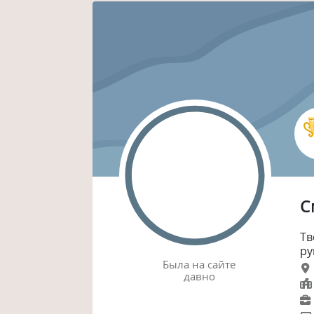
С
Тв
ру
Была
на сайте
давно