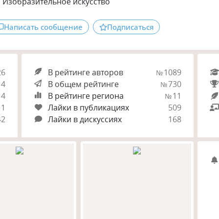
Изобразительное искусство
Написать сообщение
Подписаться
26
В рейтинге авторов
1089
№
4
В общем рейтинге
730
№
14
В рейтинге региона
11
№
1
Лайки в публикациях
509
42
Лайки в дискуссиях
168