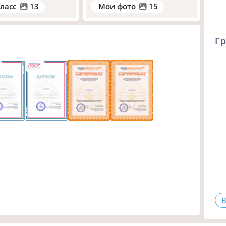
ласс
13
Мои фото
15
Гр
В