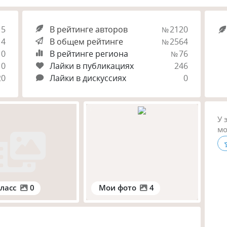
15
В рейтинге авторов
2120
№
4
В общем рейтинге
2564
№
0
В рейтинге региона
76
№
0
Лайки в публикациях
246
20
Лайки в дискуссиях
0
У 
мо
ласс
0
Мои фото
4