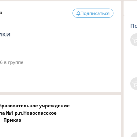
а
Подписаться
П
ики
16
в группе
бразовательное учреждение
ла №1 р.п.Новоспасское
Приказ