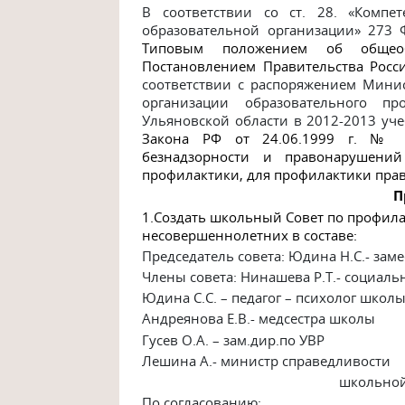
В соответствии со ст. 28. «Компет
образовательной организации» 273 
Типовым положением об общеобр
Постановлени­ем Правительства Росс
соответствии с распоряжением Мини
организации образовательного пр
Ульяновской области в 2012-2013 уче
Закона РФ от 24.06.1999 г. № 
безнадзорности и
правонарушений
профилактики,
для профилактики пра
П
1.
Создать школьный Совет по профила
несовершеннолетних в составе:
Председатель совета: Юдина Н.С.- заме
Члены совета: Нинашева Р.Т.- социаль
Юдина С.С. – педагог – психолог школ
Андреянова Е.В.- медсестра школы
Гусев О.А. – зам.дир.по УВР
Лешина А.- министр справедливости
школьной
По согласованию: