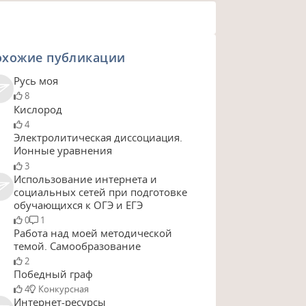
охожие публикации
Русь моя
8
Кислород
4
Электролитическая диссоциация.
Ионные уравнения
3
Использование интернета и
социальных сетей при подготовке
обучающихся к ОГЭ и ЕГЭ
0
1
Работа над моей методической
темой. Самообразование
2
Победный граф
4
Конкурсная
Интернет-ресурсы