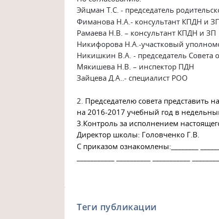
Эйцман Т.С. - председатель родительск
Фиманова Н.А.- консультант КПДН и З
Рамаева Н.В. – консультант КПДН и ЗП
Никифорова Н.А.-участковый уполно
Никишкин В.А. - председатель Совета 
Мякишева Н.В. – инспектор ПДН
Зайцева Д.А..- специалист РОО
2.
Председателю совета представить н
на
2016-2017 учебный год в недельны
3.Контроль за исполнением настоящего
Директор школы: Головченко Г.В.
С приказом ознакомлены:________ _______
___________ __________ ___________ _______
Теги публикации