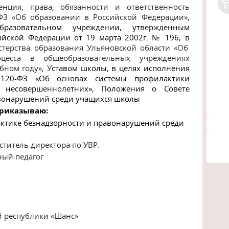
енция, права, обязанности и ответственность
ФЗ «Об образовании в Российской Федерации
»
,
азовательном учреждении, утвержденным
ийской Федерации от 19 марта 2002г. № 196, в
стерства образования Ульяновской области «Об
оцесса в общеобразовательных учреждениях
бном году», У
ставом школы
,
в целях исполнения
120-ФЗ «Об основах системы профилактики
 несовершеннолетних», Положения о Совете
вонарушений среди учащихся школы
риказываю:
ктике безнадзорности и правонарушений среди
ститель директора по УВР.
ный педагог
ы
 республики
«Шанс»