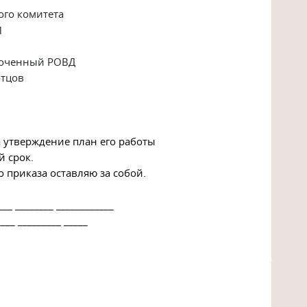
ого комитета
П
моченный РОВД
отцов
а утверждение план его работы
й срок.
 приказа оставляю за собой.
_ ________ ____________
____ _________ _____