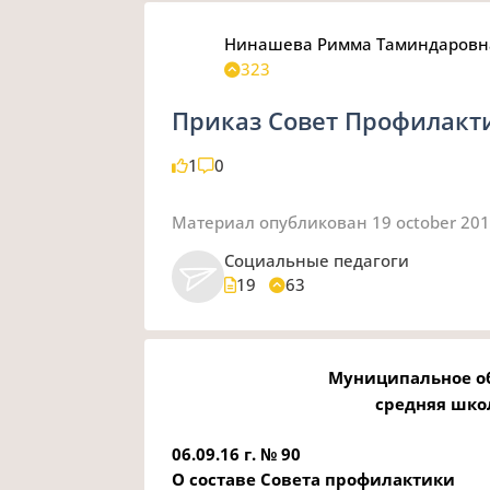
Нинашева Римма Таминдаровн
323
Приказ Совет Профилакт
1
0
Материал опубликован
19 october 20
Социальные педагоги
19
63
Муниципальное о
средняя шко
06.09.16 г.
№ 90
О составе Совета профилактики